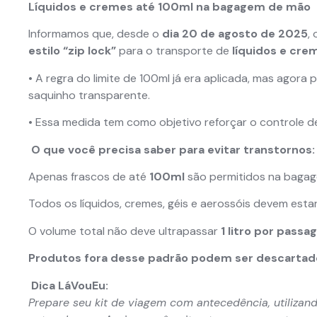
Líquidos e cremes até 100ml na bagagem de mão
Informamos que, desde o
dia 20 de agosto de 2025
,
estilo “zip lock”
para o transporte de
líquidos e cr
• A regra do limite de 100ml já era aplicada, mas agor
saquinho transparente.
• Essa medida tem como objetivo reforçar o controle d
O que você precisa saber para evitar transtornos:
Apenas frascos de até
100ml
são permitidos na baga
Todos os líquidos, cremes, géis e aerossóis devem est
O volume total não deve ultrapassar
1 litro por passa
Produtos fora desse padrão podem ser descartado
Dica LáVouEu:
Prepare seu kit de viagem com antecedência, utiliz