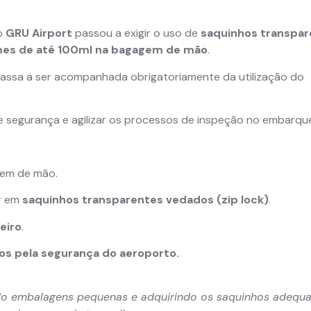
 o
GRU Airport
passou a exigir o uso de
saquinhos transpar
emes de até 100ml na bagagem de mão
.
a passa a ser acompanhada obrigatoriamente da utilização do
e segurança e agilizar os processos de inspeção no embarqu
gem de mão.
ar em
saquinhos transparentes vedados (zip lock)
.
geiro
.
s pela segurança do aeroporto.
ando embalagens pequenas e adquirindo os saquinhos adequ