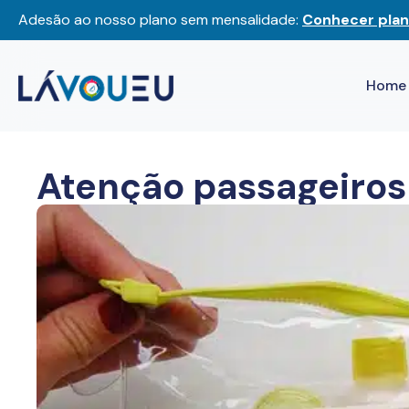
Adesão ao nosso plano sem mensalidade:
Conhecer plan
Home
Atenção passageiros 