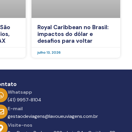
 São
Royal Caribbean no Brasil:
ios,
impactos do dólar e
AX
desafios para voltar
julho 13, 2026
ontato
Whatsapp
(41) 9957-8104
E-mail
gestaodeviagens@lavoueuviagens.com.br
Visite-nos