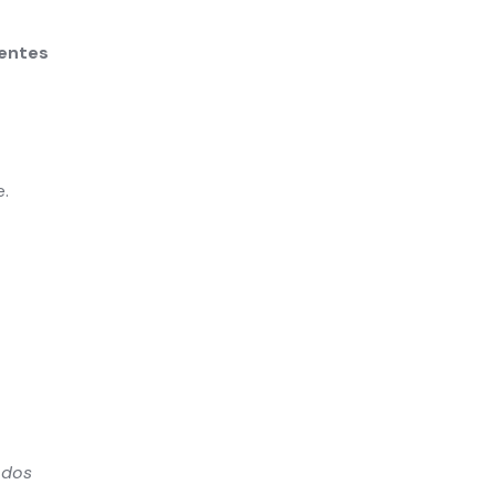
entes
e.
ados