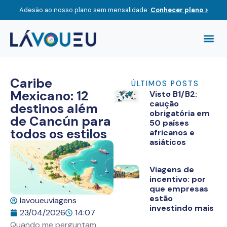
Adesão ao nosso plano sem mensalidade:
Conhecer plano >
Compre O
Viagem
Caribe
ÚLTIMOS POSTS
Mexicano: 12
Visto B1/B2:
caução
destinos além
obrigatória em
de Cancún para
50 países
todos os estilos
africanos e
asiáticos
Viagens de
incentivo: por
que empresas
estão
lavoueuviagens
investindo mais
23/04/2026
14:07
Quando me perguntam