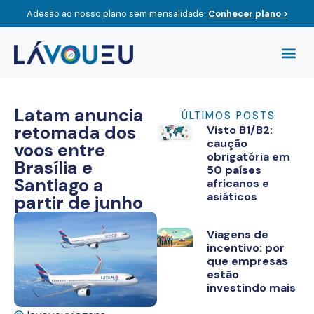
Adesão ao nosso plano sem mensalidade:
Conhecer plano >
Compre O
Viagem
Latam anuncia
ÚLTIMOS POSTS
retomada dos
Visto B1/B2:
caução
voos entre
obrigatória em
Brasília e
50 países
Santiago a
africanos e
asiáticos
partir de junho
Viagens de
incentivo: por
que empresas
estão
investindo mais