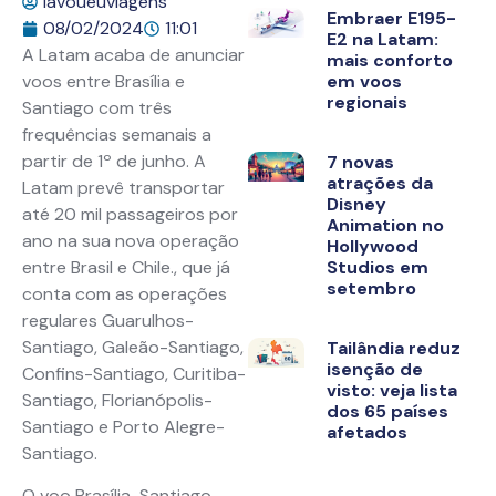
lavoueuviagens
Embraer E195-
08/02/2024
11:01
E2 na Latam:
A Latam acaba de anunciar
mais conforto
voos entre Brasília e
em voos
regionais
Santiago com três
frequências semanais a
partir de 1º de junho. A
7 novas
atrações da
Latam prevê transportar
Disney
até 20 mil passageiros por
Animation no
ano na sua nova operação
Hollywood
entre Brasil e Chile., que já
Studios em
setembro
conta com as operações
regulares Guarulhos-
Santiago, Galeão-Santiago,
Tailândia reduz
isenção de
Confins-Santiago, Curitiba-
visto: veja lista
Santiago, Florianópolis-
dos 65 países
Santiago e Porto Alegre-
afetados
Santiago.
O voo Brasília-Santiago