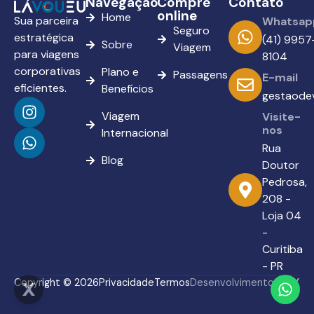
Navegação
Compre
Contato
online
Home
Sua parceira
Whatsap
Seguro
estratégica
(41) 9957
Sobre
Viagem
para viagens
8104
corporativas
Plano e
Passagens
E-mail
eficientes.
Benefícios
gestaode
Viagem
Visite-
nos
Internacional
Rua
Blog
Doutor
Pedrosa,
208 -
Loja 04
-
Curitiba
- PR
Copyright © 2026
Privacidade
Termos
Desenvolvimento:
FGX