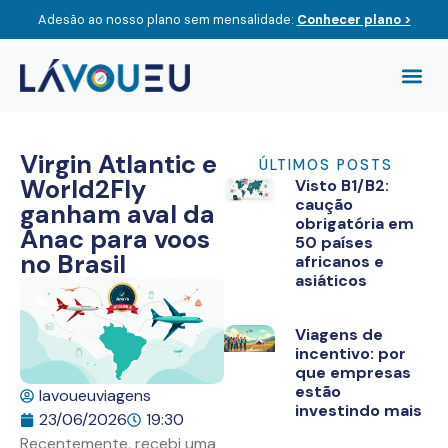
Adesão ao nosso plano sem mensalidade:
Conhecer plano >
Compre O
Viagem
Virgin Atlantic e
ÚLTIMOS POSTS
World2Fly
Visto B1/B2:
caução
ganham aval da
obrigatória em
Anac para voos
50 países
no Brasil
africanos e
asiáticos
Viagens de
incentivo: por
que empresas
estão
lavoueuviagens
investindo mais
23/06/2026
19:30
Recentemente, recebi uma