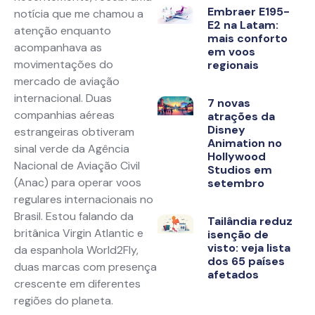
Embraer E195-
notícia que me chamou a
E2 na Latam:
atenção enquanto
mais conforto
acompanhava as
em voos
movimentações do
regionais
mercado de aviação
internacional. Duas
7 novas
companhias aéreas
atrações da
Disney
estrangeiras obtiveram
Animation no
sinal verde da Agência
Hollywood
Nacional de Aviação Civil
Studios em
(Anac) para operar voos
setembro
regulares internacionais no
Brasil. Estou falando da
Tailândia reduz
britânica Virgin Atlantic e
isenção de
visto: veja lista
da espanhola World2Fly,
dos 65 países
duas marcas com presença
afetados
crescente em diferentes
regiões do planeta.