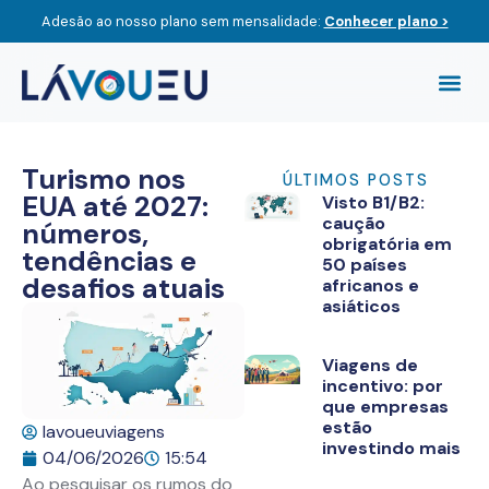
Adesão ao nosso plano sem mensalidade:
Conhecer plano >
Compre O
Viagem
Turismo nos
ÚLTIMOS POSTS
EUA até 2027:
Visto B1/B2:
caução
números,
obrigatória em
tendências e
50 países
desafios atuais
africanos e
asiáticos
Viagens de
incentivo: por
que empresas
estão
lavoueuviagens
investindo mais
04/06/2026
15:54
Ao pesquisar os rumos do